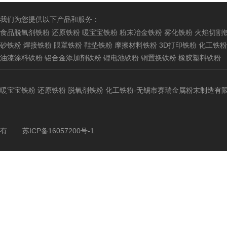
我们为您提供以下产品和服务：
食品脱氧剂铁粉
还原铁粉
暖宝宝铁粉
粉末冶金铁粉
雾化铁粉
火焰切割
砂铁粉
焊接铁粉
眼罩铁粉
鞋垫铁粉
摩擦材料铁粉
3D打印铁粉
化工铁粉
油漆涂料铁粉
铝合金添加剂铁粉
锂电池铁粉
铜置换铁粉
橡胶塑料铁粉
暖宝宝铁粉
还原铁粉
脱氧剂铁粉
化工铁粉
-无锡市赛瑞金属粉末制造有
有
苏ICP备16057200号-1