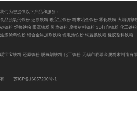
我们为您提供以下产品和服务：
食品脱氧剂铁粉
还原铁粉
暖宝宝铁粉
粉末冶金铁粉
雾化铁粉
火焰切割
砂铁粉
焊接铁粉
眼罩铁粉
鞋垫铁粉
摩擦材料铁粉
3D打印铁粉
化工铁粉
油漆涂料铁粉
铝合金添加剂铁粉
锂电池铁粉
铜置换铁粉
橡胶塑料铁粉
暖宝宝铁粉
还原铁粉
脱氧剂铁粉
化工铁粉
-无锡市赛瑞金属粉末制造有
有
苏ICP备16057200号-1