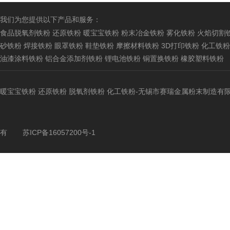
我们为您提供以下产品和服务：
食品脱氧剂铁粉
还原铁粉
暖宝宝铁粉
粉末冶金铁粉
雾化铁粉
火焰切割
砂铁粉
焊接铁粉
眼罩铁粉
鞋垫铁粉
摩擦材料铁粉
3D打印铁粉
化工铁粉
油漆涂料铁粉
铝合金添加剂铁粉
锂电池铁粉
铜置换铁粉
橡胶塑料铁粉
暖宝宝铁粉
还原铁粉
脱氧剂铁粉
化工铁粉
-无锡市赛瑞金属粉末制造有
有
苏ICP备16057200号-1