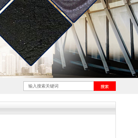
罩铁粉 |
鞋垫铁粉 |
摩擦材料铁粉 |
3D打印铁粉 |
化工铁粉 |
铝合金抛光铁