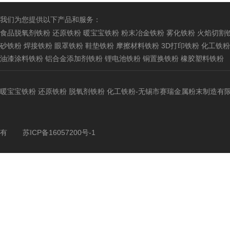
我们为您提供以下产品和服务：
食品脱氧剂铁粉
还原铁粉
暖宝宝铁粉
粉末冶金铁粉
雾化铁粉
火焰切割
砂铁粉
焊接铁粉
眼罩铁粉
鞋垫铁粉
摩擦材料铁粉
3D打印铁粉
化工铁粉
油漆涂料铁粉
铝合金添加剂铁粉
锂电池铁粉
铜置换铁粉
橡胶塑料铁粉
暖宝宝铁粉
还原铁粉
脱氧剂铁粉
化工铁粉
-无锡市赛瑞金属粉末制造有
有
苏ICP备16057200号-1