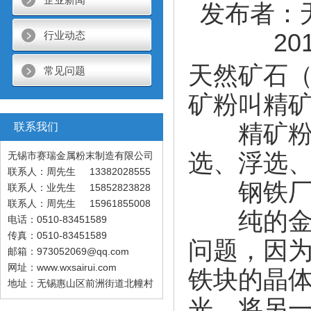
发布者：
20
行业动态
天然矿石
常见问题
矿粉叫精
精矿粉按
联系我们
选、浮选
无锡市赛瑞金属粉末制造有限公司
联系人：周先生 13382028555
钢铁厂炼
联系人：业先生 15852823828
联系人：周先生 15961855008
纯的金属
电话：0510-83451589
传真：0510-83451589
问题，因
邮箱：973052069@qq.com
网址：www.wxsairui.com
铁块的晶
地址：无锡惠山区前洲街道北幢村
光，将另