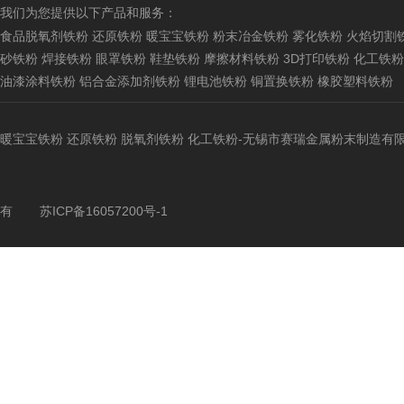
我们为您提供以下产品和服务：
食品脱氧剂铁粉
还原铁粉
暖宝宝铁粉
粉末冶金铁粉
雾化铁粉
火焰切割
砂铁粉
焊接铁粉
眼罩铁粉
鞋垫铁粉
摩擦材料铁粉
3D打印铁粉
化工铁粉
油漆涂料铁粉
铝合金添加剂铁粉
锂电池铁粉
铜置换铁粉
橡胶塑料铁粉
暖宝宝铁粉
还原铁粉
脱氧剂铁粉
化工铁粉
-无锡市赛瑞金属粉末制造有
有
苏ICP备16057200号-1