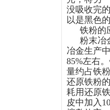
没吸收完
以是黑色
铁粉
粉末冶金
冶金生产
85%左右。
量约占
铁
还原
铁粉
耗用
还原
皮中加入10